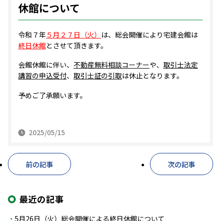
休館について
令和７年
５月２７日（火）
は、総会開催により宅建会館は
終日休館
とさせて頂きます。
会館休館に伴い、
不動産無料相談コーナー
や、
取引士法定
講習の申込受付
、
取引士証の引取
は休止となります。
予めご了承願います。
2025/05/15
前の記事
次の記事
最近の記事
5月26日（火）総会開催による終日休館について